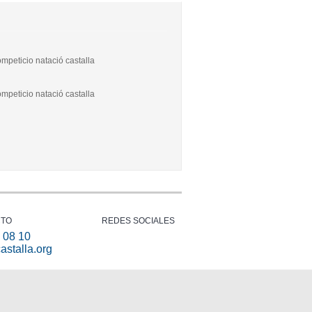
mpeticio natació castalla
mpeticio natació castalla
CTO
REDES SOCIALES
 08 10
astalla.org