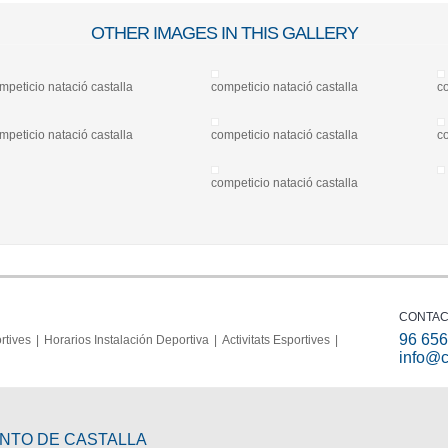
OTHER IMAGES IN THIS GALLERY
mpeticio natació castalla
competicio natació castalla
co
mpeticio natació castalla
competicio natació castalla
co
competicio natació castalla
CONTA
96 656
rtives
Horarios Instalación Deportiva
Activitats Esportives
info@c
ENTO DE CASTALLA