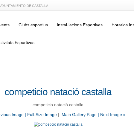
L AYUNTAMIENTO DE CASTALLA
vents
Clubs esportius
Instal·lacions Esportives
Horarios In
ctivitats Esportives
competicio natació castalla
competicio natació castalla
evious Image |
Full-Size Image
|
Main Gallery Page
| Next Image »