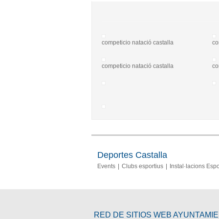
competicio natació castalla
co
competicio natació castalla
co
Deportes Castalla
Events
Clubs esportius
Instal·lacions Espo
RED DE SITIOS WEB AYUNTAMI