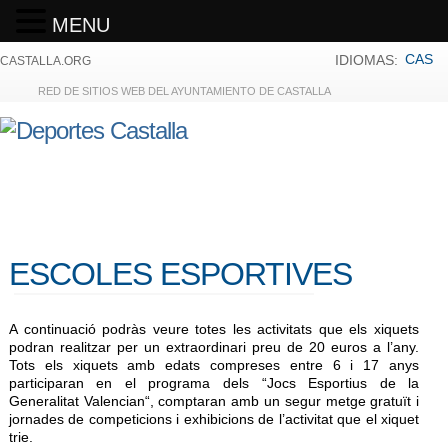
MENU
CAS
IDIOMAS:
CASTALLA.ORG
RED DE SITIOS WEB DEL AYUNTAMIENTO DE CASTALLA
ESCOLES ESPORTIVES
A continuació podràs veure totes les activitats que els xiquets
podran realitzar per un extraordinari preu de 20 euros a l’any.
Tots els xiquets amb edats compreses entre 6 i 17 anys
participaran en el programa dels “Jocs Esportius de la
Generalitat Valencian“, comptaran amb un segur metge gratuït i
jornades de competicions i exhibicions de l’activitat que el xiquet
trie.