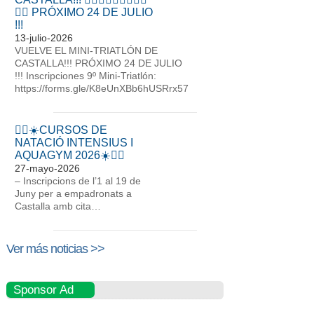
🏃‍♀ PRÓXIMO 24 DE JULIO
!!!
13-julio-2026
VUELVE EL MINI-TRIATLÓN DE
CASTALLA!!! PRÓXIMO 24 DE JULIO
!!! Inscripciones 9º Mini-Triatlón:
https://forms.gle/K8eUnXBb6hUSRrx57
🏊‍♀️☀️CURSOS DE
NATACIÓ INTENSIUS I
AQUAGYM 2026☀️🏊‍♀️
27-mayo-2026
– Inscripcions de l’1 al 19 de
Juny per a empadronats a
Castalla amb cita…
Ver más noticias >>
Sponsor Ad