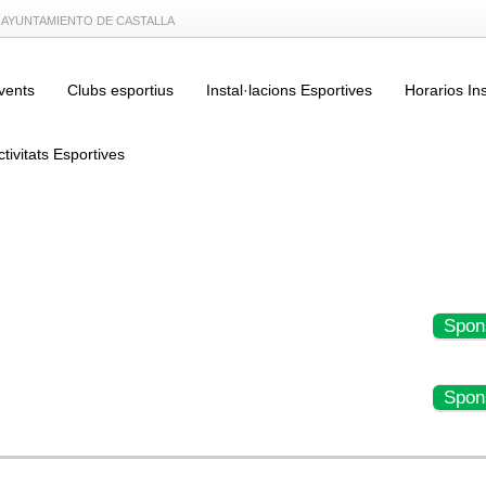
L AYUNTAMIENTO DE CASTALLA
vents
Clubs esportius
Instal·lacions Esportives
Horarios In
ctivitats Esportives
Spon
Spon