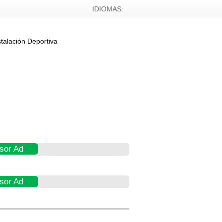
IDIOMAS:
stalación Deportiva
sor Ad
sor Ad