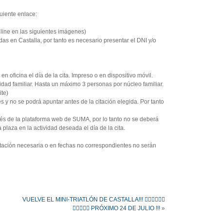
guiente enlace:
nline en las siguientes imágenes)
s en Castalla, por tanto es necesario presentar el DNI y/o
 en oficina el día de la cita. Impreso o en dispositivo móvil.
dad familiar. Hasta un máximo 3 personas por núcleo familiar.
ite)
s y no se podrá apuntar antes de la citación elegida. Por tanto
avés de la plataforma web de SUMA, por lo tanto no se deberá
 plaza en la actividad deseada el día de la cita.
ación necesaria o en fechas no correspondientes no serán
VUELVE EL MINI-TRIATLÓN DE CASTALLA!!! 🏊‍♀🏊‍♂🚴‍♀
🚴🏃‍♂🏃‍♀ PRÓXIMO 24 DE JULIO !!!
»