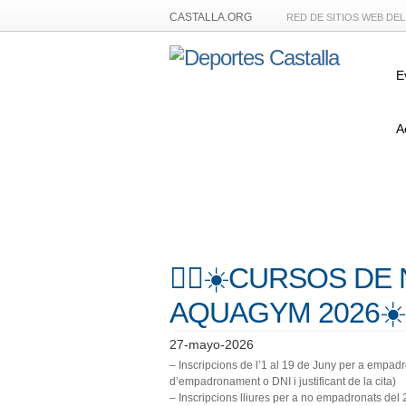
CASTALLA.ORG
RED DE SITIOS WEB DE
E
A
🏊‍♀️☀️CURSOS DE
AQUAGYM 2026☀️🏊
27-mayo-2026
– Inscripcions de l’1 al 19 de Juny per a empadron
d’empadronament o DNI i justificant de la cita)
– Inscripcions lliures per a no empadronats del 