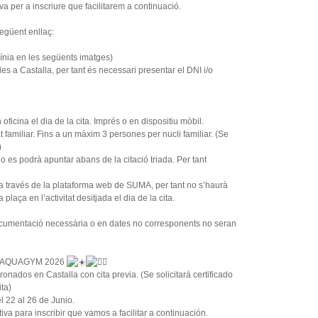
a per a inscriure que facilitarem a continuació.
següent enllaç:
 línia en les següents imatges)
 a Castalla, per tant és necessari presentar el DNI i/o
 oficina el dia de la cita. Imprés o en dispositiu mòbil.
 familiar. Fins a un màxim 3 persones per nucli familiar. (Se
)
no es podrà apuntar abans de la citació triada. Per tant
à a través de la plataforma web de SUMA, per tant no s’haurà
 plaça en l’activitat desitjada el dia de la cita.
cumentació necessària o en dates no corresponents no seran
 AQUAGYM 2026
onados en Castalla con cita previa. (Se solicitará certificado
ta)
 22 al 26 de Junio.
va para inscribir que vamos a facilitar a continuación.