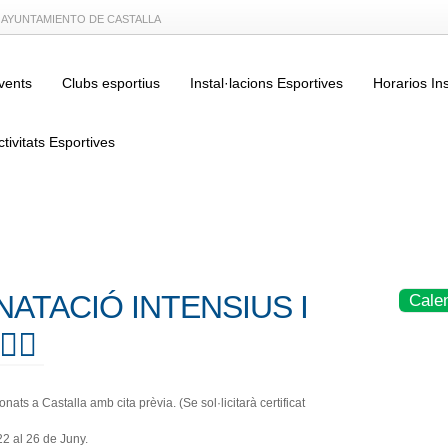
L AYUNTAMIENTO DE CASTALLA
vents
Clubs esportius
Instal·lacions Esportives
Horarios In
ctivitats Esportives
 NATACIÓ INTENSIUS I
Cale
‍♀️
ats a Castalla amb cita prèvia. (Se sol·licitarà certificat
22 al 26 de Juny.