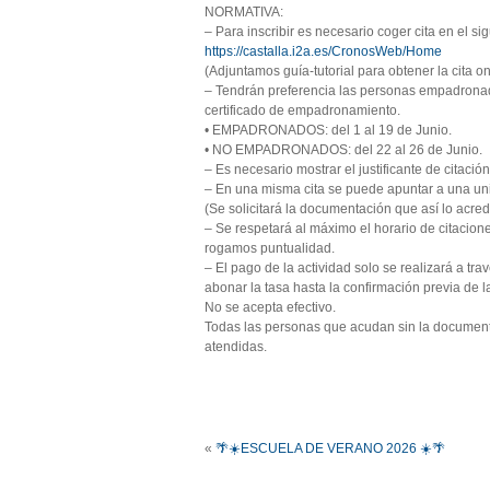
NORMATIVA:
– Para inscribir es necesario coger cita en el si
https://castalla.i2a.es/CronosWeb/Home
(Adjuntamos guía-tutorial para obtener la cita o
– Tendrán preferencia las personas empadronada
certificado de empadronamiento.
• EMPADRONADOS: del 1 al 19 de Junio.
• NO EMPADRONADOS: del 22 al 26 de Junio.
– Es necesario mostrar el justificante de citación
– En una misma cita se puede apuntar a una uni
(Se solicitará la documentación que así lo acred
– Se respetará al máximo el horario de citacione
rogamos puntualidad.
– El pago de la actividad solo se realizará a tr
abonar la tasa hasta la confirmación previa de la
No se acepta efectivo.
Todas las personas que acudan sin la document
atendidas.
«
🌴☀️ESCUELA DE VERANO 2026 ☀️🌴