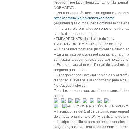
Preguem, per favor, llegiu atentament la normativ
NORMATIVA:
– Per a inscriure és necessari agafar cita en el 
https://castalla.i2a.es/cronosweb/home
(Adjuntem guia-tutorial per a obtindre la cita en
– Tindran preferència les persones empadronades
certificat d’empadronament.
• EMPADRONATS: de l’1 al 19 de Juny.
• NO EMPADRONATS: del 22 al 26 de Juny.
– És necessari mostrar el justificant de citació en
– En una mateixa cita es pot apuntar a una unitat
sol·licitarà la documentació que així ho acredite
– Es respectarà al màxim l’horari de citacions i 
preguem puntualitat.
– El pagament de l’activitat només es realitzar
d’abonar la taxa fins a la confirmació prèvia de la
No s’accepta efectiu.
Totes les persones que acudisquen sense la do
ateses.
CURSOS NATACIÓN INTENSIVOS Y
– Inscripciones del 1 al 19 de Junio para empadr
de empadronamiento o DNI y justificante de la ci
– Inscripciones libres para no empadronados del
Rogamos, por favor, leáis atentamente la normati