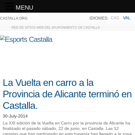
MENU
CAS
VAL
IDIOMES:
CASTALLA.ORG
RED DE SITIOS WEB DEL AYUNTAMIENTO DE CASTALLA
La Vuelta en carro a la
Provincia de Alicante terminó en
Castalla.
30-July-2014
La XXI edición de la Vuelta en Carro por la provincia de Alicante ha
finalizado el pasado sábado, 22 de junio, en Castalla. Las 12
carretas que han participado en esta travesía han llegado a la zona